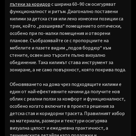
пътеки за коридор
с ширина 60–90 см осигуряват
функционалност и ритъм. Диагонално поставени
килими за детска стая или леко изнесени позиции са
трик, който „разширява“ помещението оптически,
особено при по-малки помещения и отворени
планове. Съобразявайте се с пропорциите на
мебелите и пазете видим „подов бордюр“ към
стените, освен ако търсите пълно визуално
обединение. Така килимът става инструмент за
зониране, а не само повърхност, която покрива пода.
Обновяването на дома чрез подходящите килими е
един от най‑ефективните начини да получите нов
облик с реални ползи за комфорт и функционалност,
особено когато включите в проекта решения за
детска стая и коридорни трасета. Правилният избор
на материали, размери и текстури осигурява
визуална цялост и ежедневна практичност, а
техническите детайли като подложки и