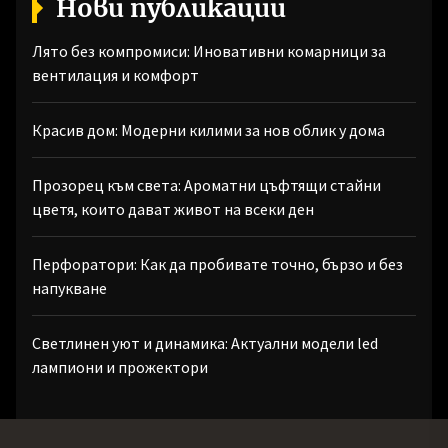
Нови публикации
Лято без компромиси: Иновативни комарници за
вентилация и комфорт
Красив дом: Модерни килими за нов облик у дома
Прозорец към света: Ароматни цъфтящи стайни
цветя, които дават живот на всеки ден
Перфоратори: Как да пробивате точно, бързо и без
напукване
Светлинен уют и динамика: Актуални модели led
лампиони и прожектори