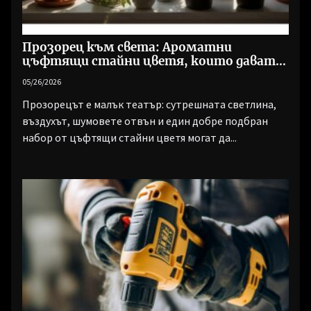
Прозорец към света: Ароматни
цъфтящи стайни цветя, които дават
живот на всеки ден
05/26/2026
Прозорецът е малък театър: сутрешната светлина,
въздухът, шумовете отвън и един добре подбран
набор от цъфтящи стайни цветя могат да...