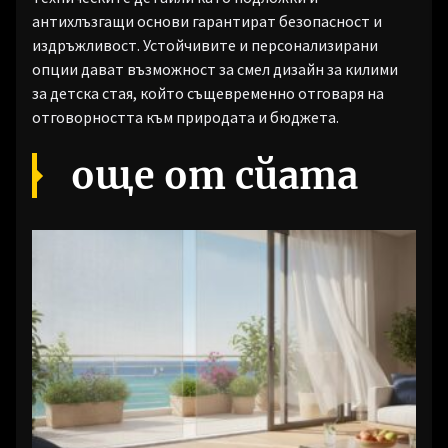
антихлъзгащи основи гарантират безопасност и
издръжливост. Устойчивите и персонализирани
опции дават възможност за смел дизайн за килими
за детска стая, който същевременно отговаря на
отговорността към природата и бюджета.
още от сйата