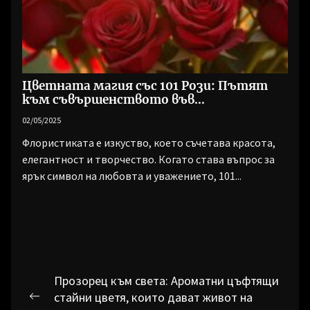
Цветната магия със 101 Рози: Пътят
към съвършенството във
флористиката
02/05/2025
Флористиката е изкуство, което съчетава красота,
елегантност и творчество. Когато става въпрос за
ярък символ на любовта и уважението, 101...
Навигация
Прозорец към света: Ароматни цъфтящи
стайни цветя, които дават живот на
Previous