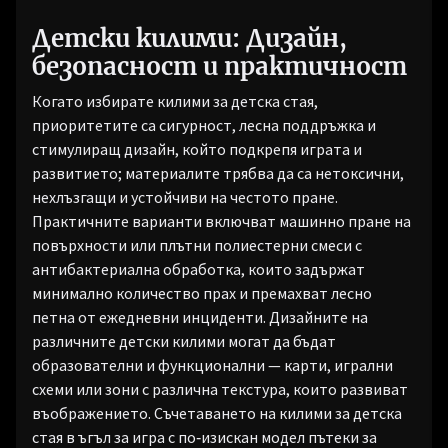
Детски килими: Дизайн,
безопасност и практичност
Когато избирате килими за детска стая,
приоритетите са сигурност, лесна поддръжка и
стимулиращ дизайн, който подкрепя играта и
развитието; материалите трябва да са нетоксични,
нехлъзгащи и устойчиви на честото пране.
Практичните варианти включват машинно пране на
повърхности или плътни полиестерни смеси с
антибактериална обработка, които задържат
минимално количество прах и премахват лесно
петна от ежедневни инциденти. Дизайните на
различните детски килими могат да бъдат
образователни и функционални — карти, игрални
схеми или зони с различна текстура, които развиват
въображението. Съчетаването на килими за детска
стая в ъгъл за игра с по‑изискан модел пътеки за