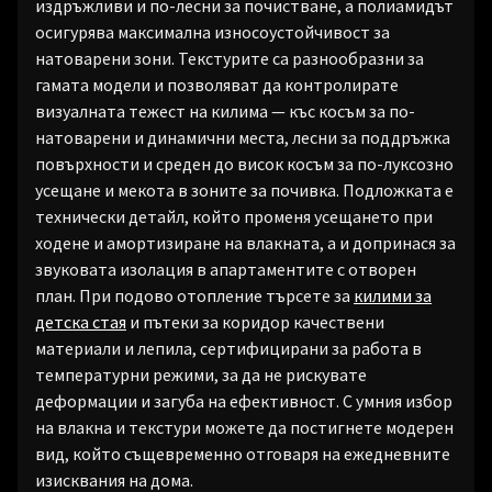
издръжливи и по-лесни за почистване, а полиамидът
осигурява максимална износоустойчивост за
натоварени зони. Текстурите са разнообразни за
гамата модели и позволяват да контролирате
визуалната тежест на килима — къс косъм за по-
натоварени и динамични места, лесни за поддръжка
повърхности и среден до висок косъм за по-луксозно
усещане и мекота в зоните за почивка. Подложката е
технически детайл, който променя усещането при
ходене и амортизиране на влакната, а и допринася за
звуковата изолация в апартаментите с отворен
план. При подово отопление търсете за
килими за
детска стая
и пътеки за коридор качествени
материали и лепила, сертифицирани за работа в
температурни режими, за да не рискувате
деформации и загуба на ефективност. С умния избор
на влакна и текстури можете да постигнете модерен
вид, който същевременно отговаря на ежедневните
изисквания на дома.