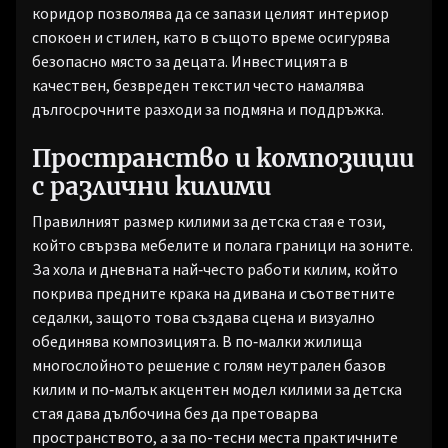
коридор позволява да се запази целият интериор
спокоен и стилен, като в същото време осигурява
безопасно място за децата. Инвестицията в
качествен, безвреден текстил често намалява
дългосрочните разходи за подмяна и поддръжка.
Пространство и композиции
с различни килими
Правилният размер килими за детска стая е този,
който свързва мебелите и полага граници на зоните.
За хола и дневната най‑често работи килим, който
покрива предните крака на дивана и съответните
седалки, защото това създава сцена и визуално
обединява композицията. В по‑малки жилища
многослойното решение с голям неутрален базов
килим и по‑малък акцентен модел килими за детска
стая дава дълбочина без да претоварва
пространството, а за по-тесни места практичните