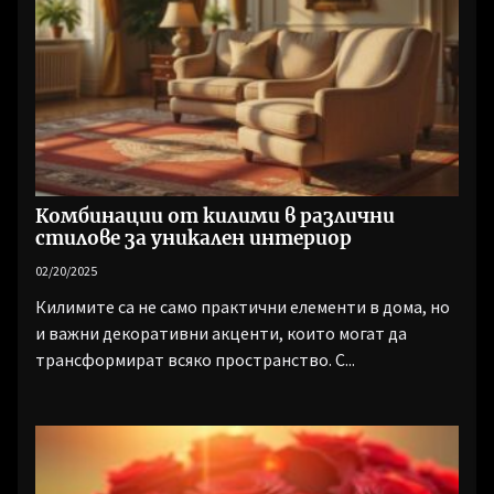
Комбинации от килими в различни
стилове за уникален интериор
02/20/2025
Килимите са не само практични елементи в дома, но
и важни декоративни акценти, които могат да
трансформират всяко пространство. С...