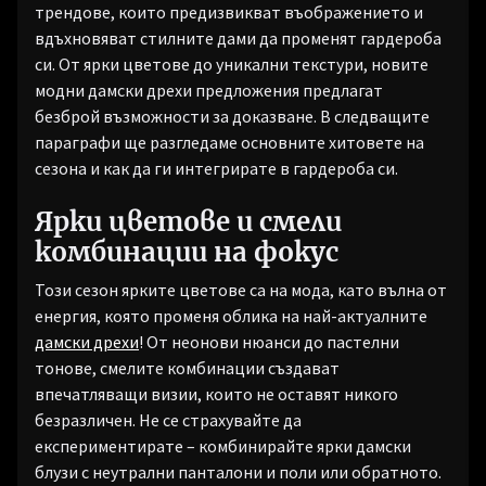
трендове, които предизвикват въображението и
вдъхновяват стилните дами да променят гардероба
си. От ярки цветове до уникални текстури, новите
модни дамски дрехи предложения предлагат
безброй възможности за доказване. В следващите
параграфи ще разгледаме основните хитовете на
сезона и как да ги интегрирате в гардероба си.
Ярки цветове и смели
комбинации на фокус
Този сезон ярките цветове са на мода, като вълна от
енергия, която променя облика на най-актуалните
дамски дрехи
! От неонови нюанси до пастелни
тонове, смелите комбинации създават
впечатляващи визии, които не оставят никого
безразличен. Не се страхувайте да
експериментирате – комбинирайте ярки дамски
блузи с неутрални панталони и поли или обратното.