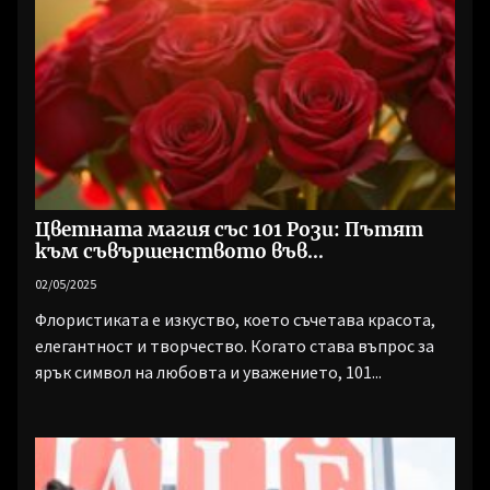
Цветната магия със 101 Рози: Пътят
към съвършенството във
флористиката
02/05/2025
Флористиката е изкуство, което съчетава красота,
елегантност и творчество. Когато става въпрос за
ярък символ на любовта и уважението, 101...