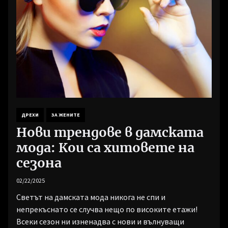
ДРЕХИ
ЗА ЖЕНИТЕ
Нови трендове в дамската
мода: Кои са хитовете на
сезона
02/22/2025
Светът на дамската мода никога не спи и
непрекъснато се случва нещо по високите етажи!
Всеки сезон ни изненадва с нови и вълнуващи