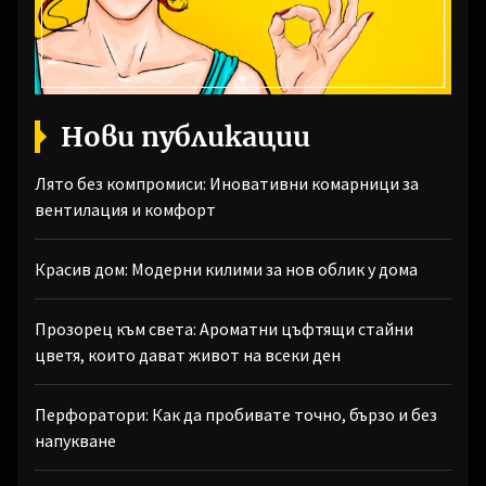
Нови публикации
Лято без компромиси: Иновативни комарници за
вентилация и комфорт
Красив дом: Модерни килими за нов облик у дома
Прозорец към света: Ароматни цъфтящи стайни
цветя, които дават живот на всеки ден
Перфоратори: Как да пробивате точно, бързо и без
напукване