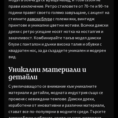
прави изключение. Ретро стиловете от 70-те и 90-те
години правят своето голямо завръщане, с акцент на
стилните
дамски блузи
с големи яки, винтидж
принтове и уникални цветни мотиви. Всички дамски
дрехи с ретро усещане носят нотка на носталгия и
закачливост. Комбинирайте такъв модел дамски
блузи с панталон и дънки висока талия и обувки с
квадратен нос, за да създадете уникален и модерен
вид.
Уникални материали и
детайли
С увеличаващото се внимание към уникалните
материали и детайли, модната индустрия също се
променя с невиждани темпове. Дамски дрехи,
изработени от иновативни и различни материали,
стават все по-популярни в модните среди. Търсете
дамски блузи и облекла, които не само изглеждат