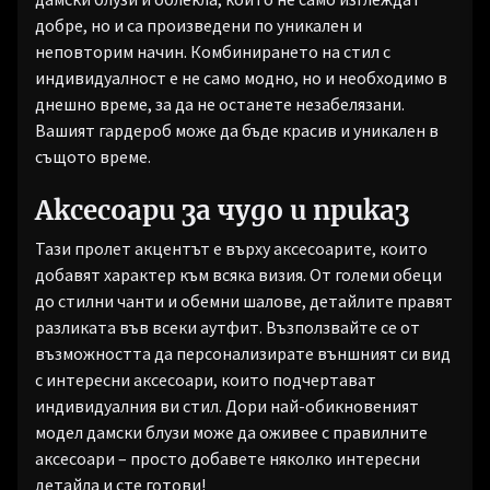
добре, но и са произведени по уникален и
неповторим начин. Комбинирането на стил с
индивидуалност е не само модно, но и необходимо в
днешно време, за да не останете незабелязани.
Вашият гардероб може да бъде красив и уникален в
същото време.
Аксесоари за чудо и приказ
Тази пролет акцентът е върху аксесоарите, които
добавят характер към всяка визия. От големи обеци
до стилни чанти и обемни шалове, детайлите правят
разликата във всеки аутфит. Възползвайте се от
възможността да персонализирате външният си вид
с интересни аксесоари, които подчертават
индивидуалния ви стил. Дори най-обикновеният
модел дамски блузи може да оживее с правилните
аксесоари – просто добавете няколко интересни
детайла и сте готови!