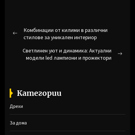
Навигация
Комбинации от килими в различни
Previous
стилове за уникален интериор
post:
Светлинен уют и динамика: Актуални
Next
модели led лампиони и прожектори
post:
Категории
Дрехи
За дома