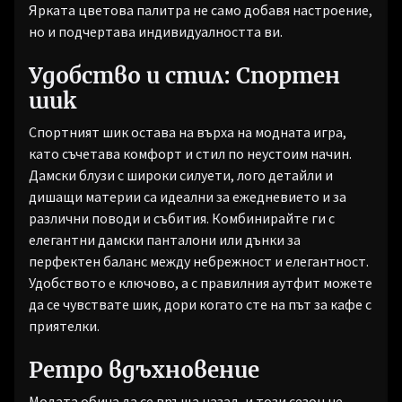
Ярката цветова палитра не само добавя настроение,
но и подчертава индивидуалността ви.
Удобство и стил: Спортен
шик
Спортният шик остава на върха на модната игра,
като съчетава комфорт и стил по неустоим начин.
Дамски блузи с широки силуети, лого детайли и
дишащи материи са идеални за ежедневието и за
различни поводи и събития. Комбинирайте ги с
елегантни дамски панталони или дънки за
перфектен баланс между небрежност и елегантност.
Удобството е ключово, а с правилния аутфит можете
да се чувствате шик, дори когато сте на път за кафе с
приятелки.
Ретро вдъхновение
Модата обича да се връща назад, и този сезон не