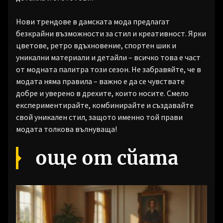
Нови трендове в дамската мода предлагат
безкрайни възможности за стил и креативност. Ярки
цветове, ретро вдъхновение, спортен шик и
уникални материали и детайли – всичко това е част
от модната палитра този сезон. Не забравяйте, че в
модата няма правила – важно е да се чувствате
добре и уверено в дрехите, които носите. Смело
експериментирайте, комбинирайте и създавайте
свой уникален стил, защото именно той прави
модата толкова вълнуваща!
още от сйата