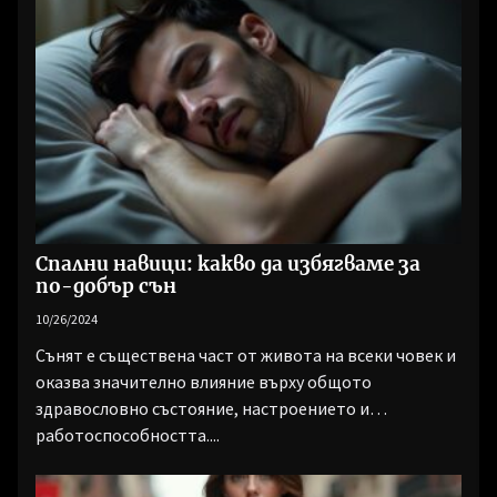
Спални навици: какво да избягваме за
по-добър сън
10/26/2024
Сънят е съществена част от живота на всеки човек и
оказва значително влияние върху общото
здравословно състояние, настроението и
работоспособността....