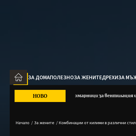
Skip
to
the
content
ЗА ДОМА
ПОЛЕЗНО
ЗА ЖЕНИТЕ
ДРЕХИ
ЗА МЪ
омиси: Иновативни комарници за вентилация и комфорт
НОВО
Начало
За жените
Комбинации от килими в различни стил