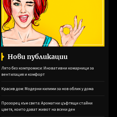
Нови публикации
Лято без компромиси: Иновативни комарници за
вентилация и комфорт
Красив дом: Модерни килими за нов облик у дома
Прозорец към света: Ароматни цъфтящи стайни
цветя, които дават живот на всеки ден