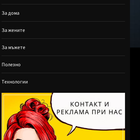
За дома
За жените
За мъжете
Полезно
Технологии