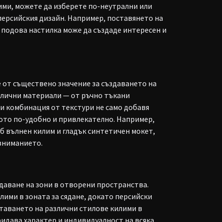
ими, можете да изберете по-неутрални или
персийския дизайн. Например, поставянето на
подова настилка може да създаде интересен и
е от съществено значение за създаването на
злични материали — от ръчно тъкани
зи комбинация от текстури не само добавя
ото по-удобно и привлекателно. Например,
уб вълнен килим и гладък синтетичен мокет,
вниманието.
даване на зони в отворени пространства.
ими в зоната за сядане, докато персийски
етаването на различни стилове килими в
ридава характер и индивидуалност на всяка