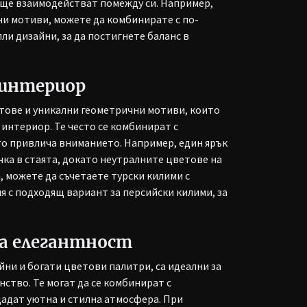
и ще взаимодействат помежду си. Например,
ни мотиви, можете да комбинирате с по-
ли дизайни, за да постигнете баланс в
 интериор
етове и уникални геометрични мотиви, които
интериор. Те често се комбинират с
то привлича вниманието. Например, един ярък
чка в стаята, докато неутралните цветове на
, можете да съчетаете турски килими с
я с подходящ вариант за персийски килими, за
ка елегантност
ни и богати цветови палитри, са идеални за
нство. Те могат да се комбинират с
дадат уютна и стилна атмосфера. При