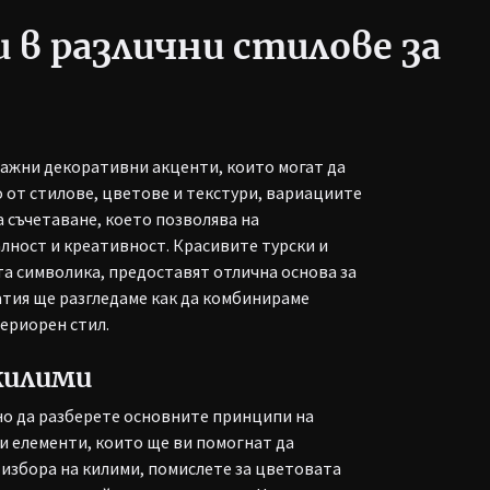
 в различни стилове за
 важни декоративни акценти, които могат да
 от стилове, цветове и текстури, вариациите
 съчетаване, което позволява на
лност и креативност. Красивите турски и
та символика, предоставят отлична основа за
атия ще разгледаме как да комбинираме
ериорен стил.
килими
но да разберете основните принципи на
и елементи, които ще ви помогнат да
избора на килими, помислете за цветовата