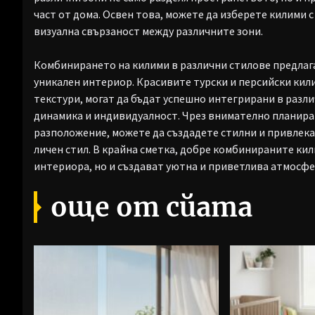
част от дома. Освен това, можете да изберете килими 
визуална свързаност между различните зони.
Комбинирането на килими в различни стилове предлаг
уникален интериор. Красивите турски и персийски кили
текстури, могат да бъдат успешно интегрирани в раз
динамика и индивидуалност. Чрез внимателно планиран
разположение, можете да създадете стилни и привлек
личен стил. В крайна сметка, добре комбинираните кил
интериора, но и създават уютна и приветлива атмосфер
още от сйата