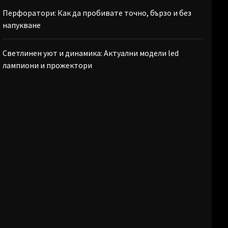
Перфоратори: Как да пробивате точно, бързо и без
напукване
Светлинен уют и динамика: Актуални модели led
лампиони и прожектори