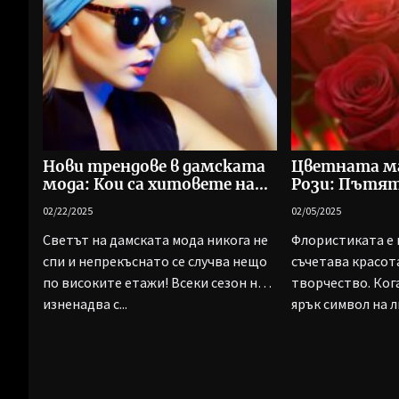
Нови трендове в дамската
Цветната ма
мода: Кои са хитовете на
Рози: Пътя
сезона
съвършенст
02/22/2025
02/05/2025
флористика
Светът на дамската мода никога не
Флористиката е 
спи и непрекъснато се случва нещо
съчетава красот
по високите етажи! Всеки сезон ни
творчество. Ког
изненадва с...
ярък символ на 
уважението, 101..