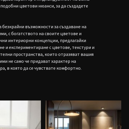
с подобни цветови нюанси, за да създадете
а безкрайни възможности за създаване на
ми, с богатството на своите цветове и
лични интериорни концепции, предлагайки
е и експериментиране с цветове, текстури и
ателни пространства, които отразяват вашия
ими не само че придават характер на
а, в която да се чувствате комфортно.