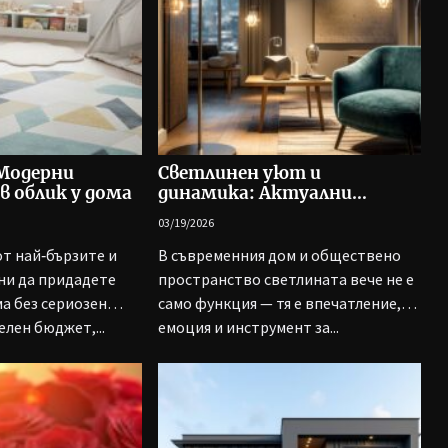
 Модерни
Светлинен уют и
в облик у дома
динамика: Актуални
модели led лампиони и
03/19/2026
прожектори
от най‑бързите и
В съвременния дом и обществено
ни да придадете
пространство светлината вече не е
ма без сериозен
само функция — тя е впечатление,
лен бюджет,...
емоция и инструмент за...