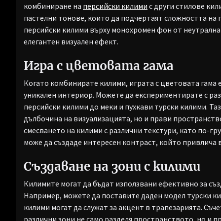
комбиниране на
персийски килими
с други стилове кил
пастелни тонове, които да подчертаят сложността на 
персийски килими върху монохромен фон от неутрална 
елегантен визуален ефект.
Игра с цветовата гама
Когато комбинирате килими, играта с цветовата гама 
уникален интериор. Можете да експериментирате с ра
персийски килими до меки и пухкави турски килими. Та
дълбочина на визуализацията, но и прави пространств
смесването на килими с различни текстури, като по-гр
може да създаде интересен контраст, който привлича 
Създаване на зони с килими
Килимите могат да бъдат използвани ефективно за съз
Например, можете да поставите даден модел турски кил
килими могат да служат за акцент в трапезарията. Съч
различни зони не само разделя пространството, но и п