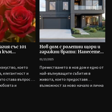
гия със 101
Нов дом с ролетни щори и
т към
гаражни врати: Нанесете
вото във
се със стил
01/13/2025
та
изкуство, което
Преместването в нов дом е едно от
а, елегантност и
най-вълнуващите събития в
ато става въпрос за
живота, което предоставя
любовта и
възможност за ново начало и лична
.
изява....