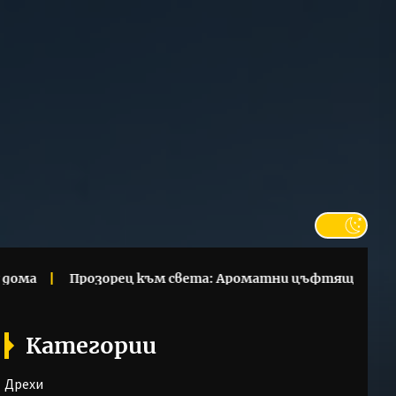
at
розорец към света: Ароматни цъфтящи стайни цветя, к
Категории
Дрехи