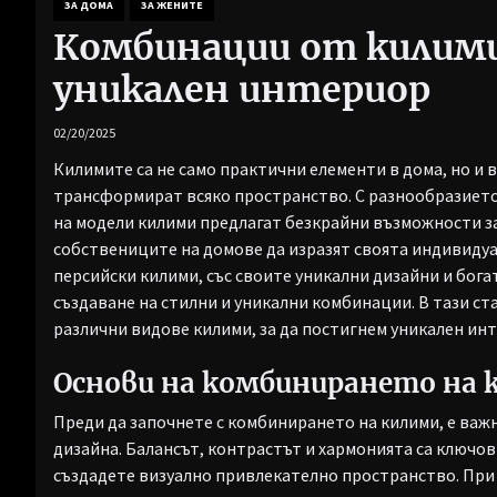
ЗА ДОМА
ЗА ЖЕНИТЕ
Комбинации от килими
уникален интериор
02/20/2025
Килимите са не само практични елементи в дома, но и
трансформират всяко пространство. С разнообразието
на модели килими предлагат безкрайни възможности за
собствениците на домове да изразят своята индивидуа
персийски килими, със своите уникални дизайни и бога
създаване на стилни и уникални комбинации. В тази ст
различни видове килими, за да постигнем уникален инт
Основи на комбинирането на 
Преди да започнете с комбинирането на килими, е важ
дизайна. Балансът, контрастът и хармонията са ключов
създадете визуално привлекателно пространство. При 