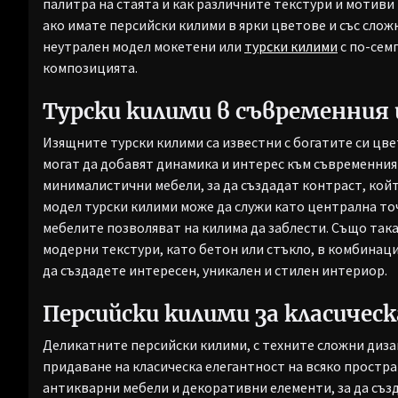
палитра на стаята и как различните текстури и мотив
ако имате персийски килими в ярки цветове и със слож
неутрален модел мокетени или
турски килими
с по-семп
композицията.
Турски килими в съвременния
Изящните турски килими са известни с богатите си цв
могат да добавят динамика и интерес към съвременния 
минималистични мебели, за да създадат контраст, кой
модел турски килими може да служи като централна то
мебелите позволяват на килима да заблести. Също така
модерни текстури, като бетон или стъкло, в комбинаци
да създадете интересен, уникален и стилен интериор.
Персийски килими за класичес
Деликатните персийски килими, с техните сложни дизай
придаване на класическа елегантност на всяко простра
антикварни мебели и декоративни елементи, за да съз