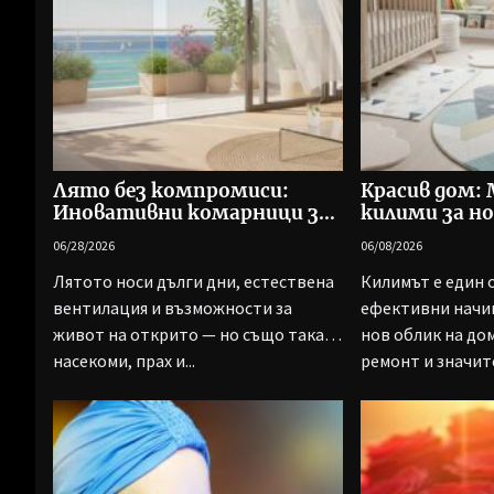
Лято без компромиси:
Красив дом:
Иновативни комарници за
килими за но
вентилация и комфорт
06/28/2026
06/08/2026
Лятото носи дълги дни, естествена
Килимът е един 
вентилация и възможности за
ефективни начи
живот на открито — но също така и
нов облик на до
насекоми, прах и...
ремонт и значите