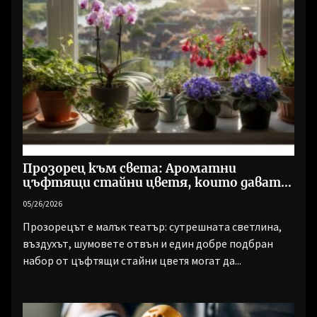
Прозорец към света: Ароматни
цъфтящи стайни цветя, които дават
живот на всеки ден
05/26/2026
Прозорецът е малък театър: сутрешната светлина,
въздухът, шумовете отвън и един добре подбран
набор от цъфтящи стайни цветя могат да...