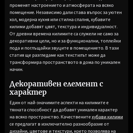
променят настроението и атмосферата на всяко
помещение. Независимо дали става въпрос за уютен
хол, модерна кухня или стилна спалня, хубавите
килими добавят цвят, текстура и индивидуалност.
От древни времена килимите са служели не само за
декоративни цели, но и за функционални, топлейки
пода и поглъщайки звуците в помещението. В тази
статия ще разгледаме как текстилът може да
трансформира пространството в дома по уникален
начин.
Декоративен елемент с
характер
Един от най-значимите аспекти на килимите е
тяхната способност да добавят уникален характер
на всяко пространство. Качествените
хубави килими
се предлагат в изключително разнообразие от
дизайни, цветове и текстури, което позволява на