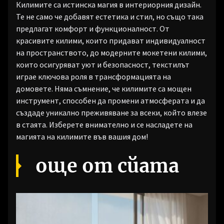
Килимите са истинска магия в интериорния дизайн.
Те не само че добавят естетика и стил, но също така
предлагат комфорт и функционалност. От
красивите килими, които придават индивидуалност
на пространството, до модерните мокетени килими,
които осигуряват уют и безопасност, текстилът
играе ключова роля в трансформацията на
домовете. Няма съмнение, че килимите са мощен
инструмент, способен да промени атмосферата и да
създаде уникално преживяване за всеки, който влезе
в стаята. Изберете внимателно и се насладете на
магията на килимите във вашия дом!
още от сйата