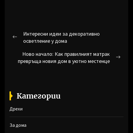
Навигация
Интересни идеи за декоративно
Previous
осветление у дома
post:
Ново начало: Как правилният матрак
Next
превръща новия дом в уютно местенце
post:
Категории
Дрехи
За дома