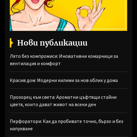
Нови публикации
Лято без компромиси: Иновативни комарници за
вентилация и комфорт
Красив дом: Модерни килими за нов облик у дома
Прозорец към света: Ароматни цъфтящи стайни
цветя, които дават живот на всеки ден
Перфоратори: Как да пробивате точно, бързо и без
напукване