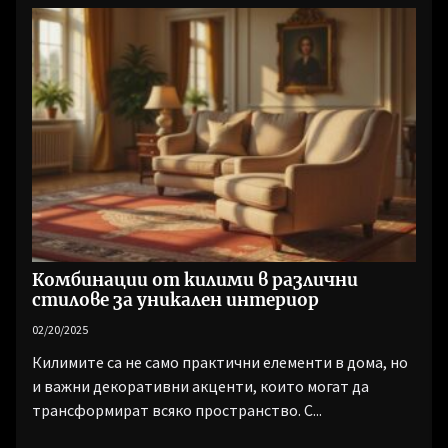
Комбинации от килими в различни
стилове за уникален интериор
02/20/2025
Килимите са не само практични елементи в дома, но
и важни декоративни акценти, които могат да
трансформират всяко пространство. С...