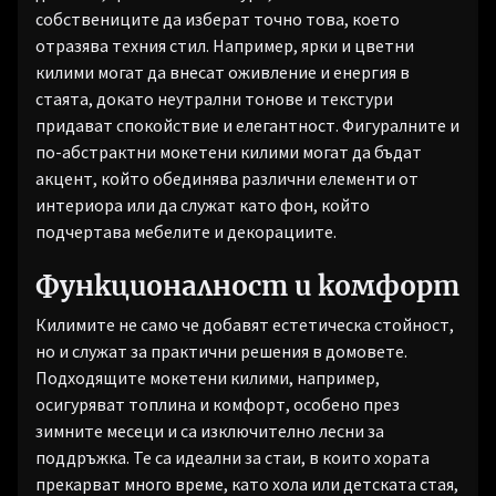
собствениците да изберат точно това, което
отразява техния стил. Например, ярки и цветни
килими могат да внесат оживление и енергия в
стаята, докато неутрални тонове и текстури
придават спокойствие и елегантност. Фигуралните и
по-абстрактни мокетени килими могат да бъдат
акцент, който обединява различни елементи от
интериора или да служат като фон, който
подчертава мебелите и декорациите.
Функционалност и комфорт
Килимите не само че добавят естетическа стойност,
но и служат за практични решения в домовете.
Подходящите мокетени килими, например,
осигуряват топлина и комфорт, особено през
зимните месеци и са изключително лесни за
поддръжка. Те са идеални за стаи, в които хората
прекарват много време, като хола или детската стая,