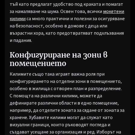
тъй като предлагат удобство под краката и помагат
за намаляване на шума. Освен това, всички
мокетени
килими
са много практични и полезни за осигуряване
на безопасност, особено в домове с деца или
възрастни хора, като предотвратяват подхлъзвания
и падания.
Конфигуриране на зони в
помещението
Килимите също така играят важна роля при
конфигурирането на отделни зони в помещението,
особено в жилища с отворен план и разпределение.
С помощта на различни килими, можете да
дефинирате различни области в едно помещение,
например, да отделите зоната за сядане от зоната за
хранене. Хубавите килими могат да служат като
визуални граници, които ръководят погледа и
създават усещане за организация и ред. Изборът на