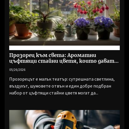
Прозорец към света: Ароматни
цъфтящи стайни цветя, които дават
живот на всеки ден
05/26/2026
Прозорецът е малък театър: сутрешната светлина,
въздухът, шумовете отвън и един добре подбран
набор от цъфтящи стайни цветя могат да...