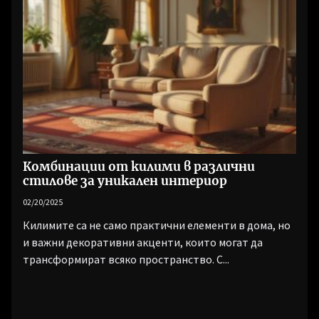
Комбинации от килими в различни
стилове за уникален интериор
02/20/2025
Килимите са не само практични елементи в дома, но
и важни декоративни акценти, които могат да
трансформират всяко пространство. С...