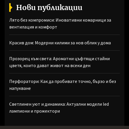
Нови публикации
Лято без компромиси: Иновативни комарници за
вентилация и комфорт
Красив дом: Модерни килими за нов облик у дома
Прозорец към света: Ароматни цъфтящи стайни
цветя, които дават живот на всеки ден
Перфоратори: Как да пробивате точно, бързо и без
напукване
Светлинен уют и динамика: Актуални модели led
лампиони и прожектори