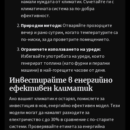
намали нуждата от климатик. Съчетайте ги с
климатичната система за по-добра
ефективност.
Природни методи:
Отваряйте прозорците
вечер и рано сутрин, когато температурите са
по-ниски, за да проветрите помещението.
Ограничете използването на уреди:
Избягвайте употребата на уреди, които
генерират топлина (като фурни и перални
машини) в най-горещите часове от деня.
Инвестирайте в енергийно
ефективен климатик
Ако вашият климатик е остарял, помислете за
инвестиция в нов, енергийно ефективен модел. Тези
модели могат да намалят разходите за
електричество с до 30% в сравнение с по-старите
системи. Проверявайте етикета за енергийна