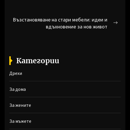
Навигация
Възстановяване на стари мебели: идеи и
Next
вдъхновение за нов живот
post:
Категории
Дрехи
За дома
За жените
За мъжете