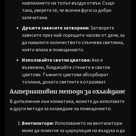
навлизането на топъл въздух отвън. Също
така, уверете се, че всички фуги са добре
запечатани.
Дръжте завесите затворени:
Затворете
завесите през най-горещите часове от деня, за
да намалите количеството слънчева светлина,
която влиза в помещението.
Използвайте светли цветове:
Ако е
възможно, боядисайте стените в светли
цветове. Тъмните цветове абсорбират
топлина, докато светлите я отразяват.
Алтернативни методи за охлаждане
В допълнение към климатика, можете да използвате
и други методи за охлаждане на помещението:
Вентилатори:
Използването на вентилатори
може да помогне за циркулация на въздуха и да