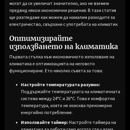
могат да се увеличат значително, ако не вземем
предвид някои икономични решения. В тази статия
ще разгледаме как можем да намалим разходите за
електричество, свързани с употребата на климатик.
Оптимизирайте
използването на климатика
Първата стъпка към икономичното използване на
климатика е оптимизацията на неговото
функциониране. Ето няколко съвета за това:
Настройте температурата разумно:
Поддържайте температурата на климатичната
система между 24°C и 26°C. Това е комфортна
температура, която не изисква прекомерно
енергийно потребление.
Използвайте таймер:
Настройте таймера на
климатика да работи само когато сте у дома.