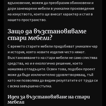
вдъхновение, можем да преобразим обикновени и
дори занемарени мебели в уникални произведения
на изкуството, които ще внесат характер и стил в
нашето пространство.
Защо да възстановяваме
стари мебели?
С времето старите мебели придобиват уникален чар
и история, която новите изделия често нямат.
Възстановяването на стари мебели не само спестява
средства, но и е екологично решение, което
намалява отпадъците. Освен това, подобен проект
може да бъде изключително удовлетворяващ, тъй
като ни позволява да видим резултатите от труда си
с всяка завършена стъпка.
Идеи за възстановяване на стари
мебели