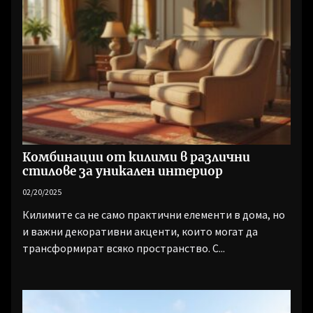
Комбинации от килими в различни
стилове за уникален интериор
02/20/2025
Килимите са не само практични елементи в дома, но
и важни декоративни акценти, които могат да
трансформират всяко пространство. С...