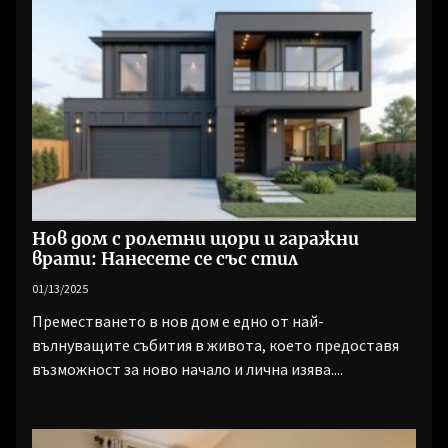
Нов дом с ролетни щори и гаражни
врати: Нанесете се със стил
01/13/2025
Преместването в нов дом е едно от най-
вълнуващите събития в живота, което предоставя
възможност за ново начало и лична изява....