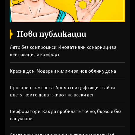
Нови публикации
Лято без компромиси: Иновативни комарници за
вентилация и комфорт
Красив дом: Модерни килими за нов облик у дома
Прозорец към света: Ароматни цъфтящи стайни
цветя, които дават живот на всеки ден
Перфоратори: Как да пробивате точно, бързо и без
напукване
Светлинен уют и динамика: Актуални модели led