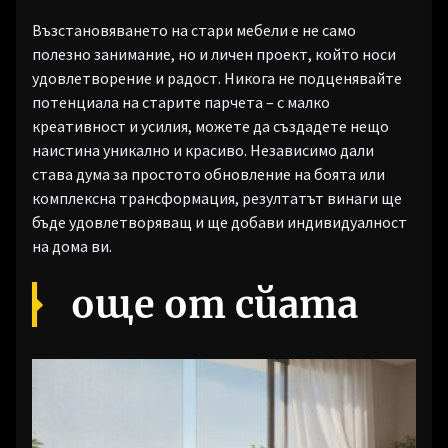
Възстановяването на стари мебели е не само
полезно занимание, но и личен проект, който носи
удовлетворение и радост. Никога не подценявайте
потенциала на старите парчета – с малко
креативност и усилия, можете да създадете нещо
наистина уникално и красиво. Независимо дали
става дума за простото обновление на боята или
комплексна трансформация, резултатът винаги ще
бъде удовлетворяващ и ще добави индивидуалност
на дома ви.
още от сйата