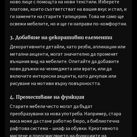
ново лице с помощта на нови текстили. Изберете
платове, които съответстват на вашия вкус и стил, и
ги заменете на старите тапицерии. Това не само ще
освежи мебелите, но и ще ги направи по-комфортни.
3. Добавяне на декоративни елементи
Декоративните детайли, като резби, апликации или
метални акценти, могат значително да променят
външния вид на мебелите. Опитайте да добавите
нови дръжки на чекмеджета или врати, или да
включите интересни акценти, като декупаж или
рисуване на мотиви върху повърхността.
4. Преместване на функция
Старите мебели често могат да бъдат
преобразувани за нова употреба. Например, стара
маса може да стане работно бюро, а библиотечна
рафтова система – шкаф за обувки. Креативното
мислене и преосмислянето на функциите на