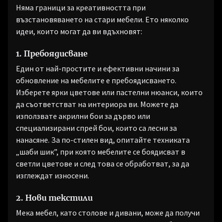
Няма граници за креативността при
възстановяването на стари мебели. Ето няколко
идеи, които могат да ви вдъхновят:
1. Пребоядисване
Един от най-простите и ефективни начини за
обновление на мебелите е пребоядисването.
Изберете ярки цветове или пастелни нюанси, които
да съответстват на интериора ви. Можете да
използвате акрилни бои за дърво или
специализирани спрей бои, които са лесни за
нанасяне. За по-стилен вид, опитайте техниката
„шаби шик”, при която мебелите се боядисват в
светли цветове и след това се обработват, за да
изглеждат износени.
2. Нови текстили
Мека мебел, като столове и дивани, може да получи