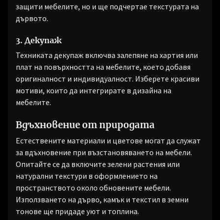
защити мебелите, но и ще подчертае текстурата на
дървото.
3. Декупаж
Техниката декупаж включва залепяне на хартия или
плат на повърхността на мебелите, което добавя
оригиналност и индивидуалност. Изберете красиви
мотиви, които да интегрирате в дизайна на
мебелите.
Вдъхновение от природата
Естествените материали и цветове могат да служат
за вдъхновение при възстановяването на мебели.
Опитайте се да включите зелени растения или
натурални текстури в оформлението на
пространството около обновените мебели.
Използването на дърво, камък и текстил в земни
тонове ще придаде уют и топлина.